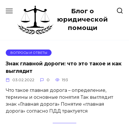
Перейти
Блог о
к
содержанию
юридической
помощи
ВОПРОСЫ И ОТВЕТЫ
Знак главной дороги: что это такое и как
выглядит
03.02.2022
0
193
Что такое главная дорога ­– определение,
термины и основные понятия Так выглядит
знак «Главная дорога» Понятие «главная
дорога» согласно ПДД трактуется