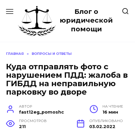
Перейти
Блог о
к
содержанию
юридической
помощи
ГЛАВНАЯ
»
ВОПРОСЫ И ОТВЕТЫ
Куда отправлять фото с
нарушением ПДД: жалоба в
ГИБДД на неправильную
парковку во дворе
АВТОР
НА ЧТЕНИЕ
fast12eg_pomoshc
16 мин
ПРОСМОТРОВ
ОПУБЛИКОВАНО
211
03.02.2022