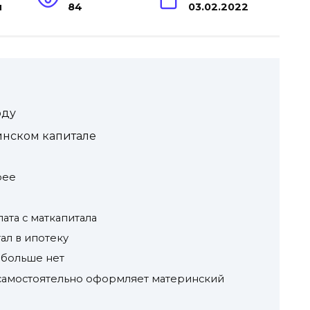
н
84
03.02.2022
оду
инском капитале
рее
та с маткапитала
ал в ипотеку
 больше нет
самостоятельно оформляет материнский