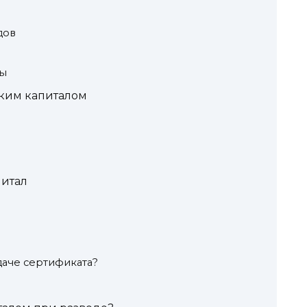
дов
мы
ским капиталом
питал
?
даче сертификата?