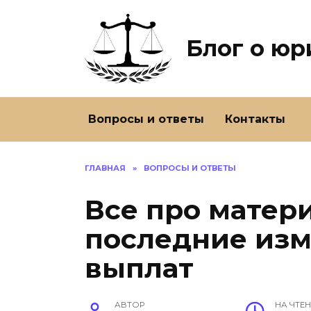
Перейти
к
содержанию
Блог о ю
Вопросы и ответы
Контакты
ГЛАВНАЯ
»
ВОПРОСЫ И ОТВЕТЫ
Все про матер
последние изм
выплат
АВТОР
НА ЧТЕ