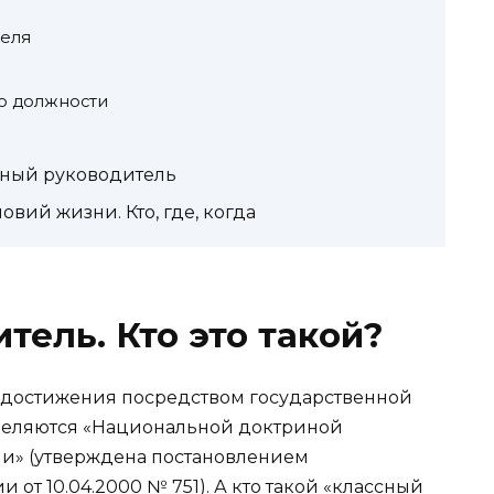
теля
о должности
сный руководитель
вий жизни. Кто, где, когда
тель. Кто это такой?
х достижения посредством государственной
деляются «Национальной доктриной
и» (утверждена постановлением
от 10.04.2000 № 751). А кто такой «классный