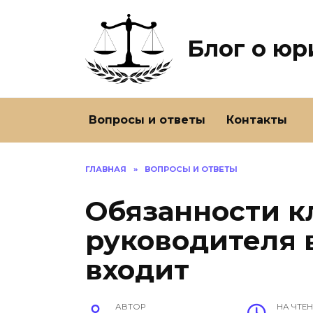
Перейти
к
содержанию
Блог о ю
Вопросы и ответы
Контакты
ГЛАВНАЯ
»
ВОПРОСЫ И ОТВЕТЫ
Обязанности к
руководителя в
входит
АВТОР
НА ЧТЕ