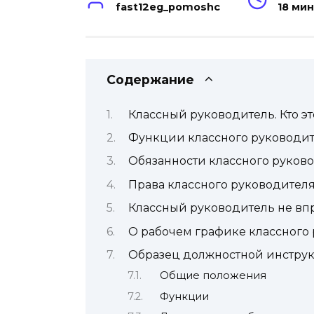
fast12eg_pomoshc
18 ми
Содержание
Классный руководитель. Кто эт
Функции классного руководите
Обязанности классного руков
Права классного руководител
Классный руководитель не вп
О рабочем графике классного
Образец должностной инструк
Общие положения
Функции